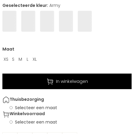
Geselecteerde kleur:
Army
Maat
XS
S
M
L
XL
In winkelwagen
Thuisbezorging
Selecteer een maat
Winkelvoorraad
Selecteer een maat