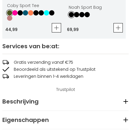
Coby Sport Tee
Noah Sport Bag
44
,
99
69
,
99
Services van be:at:
Gratis verzending vanaf €75
Beoordeeld als uitstekend op Trustpilot
Leveringen binnen 1-4 werkdagen
Trustpilot
Beschrijving
De Carmen Sport Skirt is ideaal voor tennis, hockey of de
Eigenschappen
sportschool. Het model heeft een comfortabele pasvorm
en een ingebouwd broekje aan de binnenkant. De hoge
Geslacht
Dames