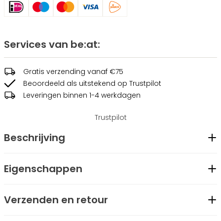
Services van be:at:
Gratis verzending vanaf €75
Beoordeeld als uitstekend op Trustpilot
Leveringen binnen 1-4 werkdagen
Trustpilot
Beschrijving
Be:at Rody waterfles van 750 ml - handig en motiverend!
Eigenschappen
Veilig vergrendelde dop. Verkrijgbaar in zwart, met 'Beat Your
Geslacht
Unisex
Best' logo. Hydrateren was nog nooit zo leuk.
Verzenden en retour
Merk
be:at
Kenmerken
Modelcode
BT2442003-90