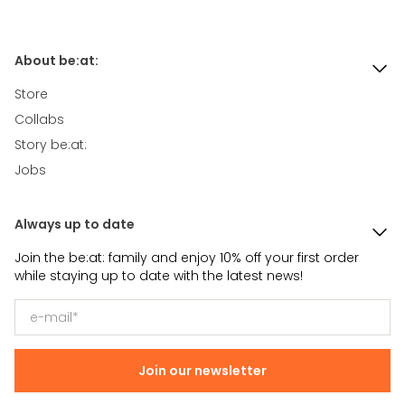
We verzenden je bestelling binnen 1 tot 4 werkdagen. Je
Gemaakt van duurzaam roestvrij staal
Kleurcode
Zwart
BPA Vrij
ontvangt van ons een e-mail met track&trace code
Handwas
wanneer de bestelling is verzonden.
About be:at:
Morsvrije dop
750 ml
Store
Je hebt de mogelijkheid om binnen 14 dagen na ontvangst
Collabs
de bestelling te retourneren, als je om welke reden dan ook
Story be:at:
niet tevreden bent met je aankoop.
Jobs
Always up to date
Join the be:at: family and enjoy 10% off your first order
while staying up to date with the latest news!
Join our newsletter