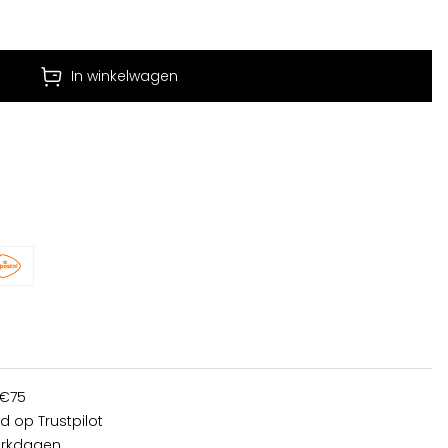
In winkelwagen
 €75
d op Trustpilot
erkdagen