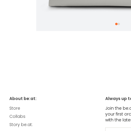
About be:at:
Always up t
Store
Join the be:
your first o
Collabs
with the lat
Story be:at: