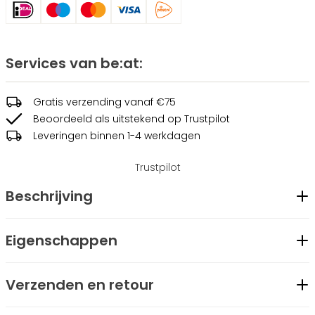
Services van be:at:
Gratis verzending vanaf €75
Beoordeeld als uitstekend op Trustpilot
Leveringen binnen 1-4 werkdagen
Trustpilot
Beschrijving
De Jean Tee van Be:at: geeft je een sportieve uitstraling
Eigenschappen
met zijn geborduurde college patch logo. Deze regular fit
Geslacht
Heren
katoenen t-shirt is comfortabel en ideaal voor elke dag, en
Verzenden en retour
Merk
be:at
voegt een sportieve touch toe aan je look.
Modelcode
BT2401033-71