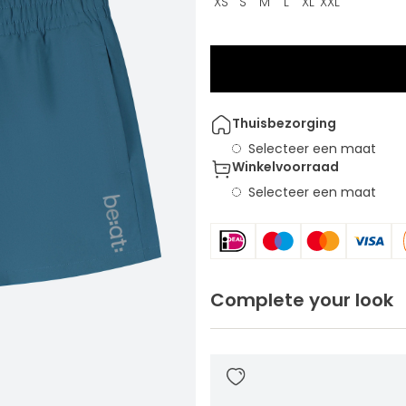
XS
S
M
L
XL
XXL
Thuisbezorging
Selecteer een maat
Winkelvoorraad
Selecteer een maat
Complete your look