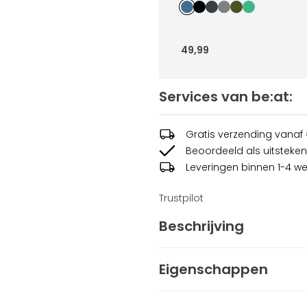
49
,
99
Services van be:at:
Jimmy Sport Tee
49
,
99
Sizes
Gratis verzending vanaf
Beoordeeld als uitsteken
In winkelwag
Leveringen binnen 1-4 w
Trustpilot
Beschrijving
De James sportshort is verva
Eigenschappen
meebeweegt. De zakken zijn 
verborgen rits blijven je spull
Geslacht
Heren