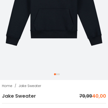
Home
/
Jake Sweater
Jake Sweater
79
,
99
40
,
00