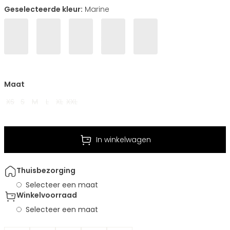
Geselecteerde kleur:
Marine
Maat
XS
S
M
L
XL
XXL
In winkelwagen
Thuisbezorging
Selecteer een maat
Winkelvoorraad
Selecteer een maat