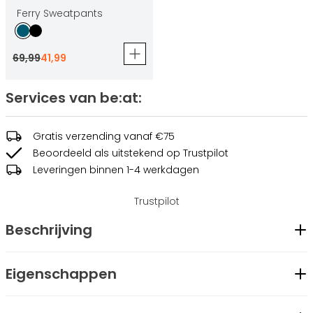
Ferry Sweatpants
69
,
99
41
,
99
Services van be:at:
Gratis verzending vanaf €75
Beoordeeld als uitstekend op Trustpilot
Leveringen binnen 1-4 werkdagen
Trustpilot
Beschrijving
De Jake Sweater geeft je een sportieve uitstraling met zijn
Eigenschappen
geborduurde college patch logo. Deze trui heeft een stevige
Geslacht
Heren
en luxe uitstraling dankzij de hoogwaardige materialen. Voor