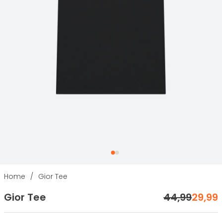
Home
/
Gior Tee
Gior Tee
44
,
99
29
,
99