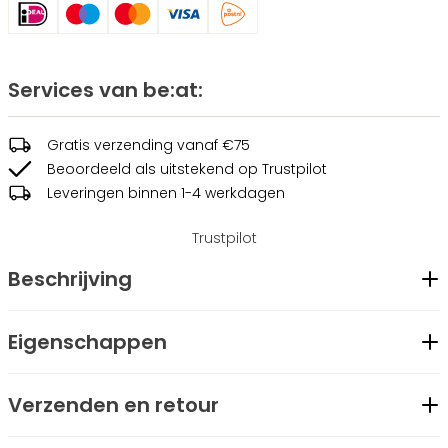
Services van be:at:
Gratis verzending vanaf €75
Beoordeeld als uitstekend op Trustpilot
Leveringen binnen 1-4 werkdagen
Trustpilot
Beschrijving
De Gio Tee van Be:at: is een katoenen T-shirt met elastaan,
Eigenschappen
wat zorgt voor een comfortabele pasvorm. Het is een
Geslacht
Heren
onmisbaar item voor jouw kledingkast. De voorzijde is
Verzenden en retour
Merk
be:at
afgewerkt met een opvallende Be:at:
Modelcode
BT2501019-90