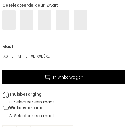
Geselecteerde kleur:
Zwart
Maat
XS
S
M
L
XL
XXL
3XL
In winkelwagen
Thuisbezorging
Selecteer een maat
Winkelvoorraad
Selecteer een maat