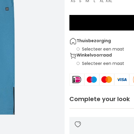
XS
S
M
L
XL
XXL
Thuisbezorging
Selecteer een maat
Winkelvoorraad
Selecteer een maat
Complete your look