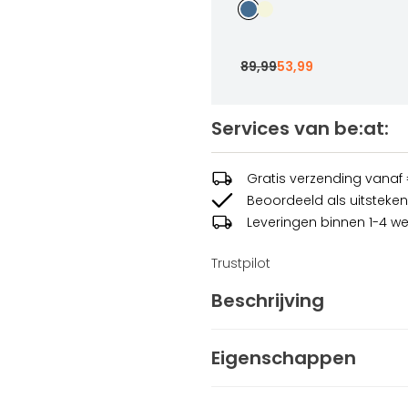
89
,
99
53
,
99
Services van be:at:
Felix Zip Sweater
89
,
99
53
,
99
Sizes
Gratis verzending vanaf
Beoordeeld als uitsteken
In winkelwag
Leveringen binnen 1-4 w
Trustpilot
Beschrijving
De Fabio Sweatpants van Be:a
Eigenschappen
rechterkant zit een verborgen 
subtiele rubberen patch met h
Geslacht
Heren