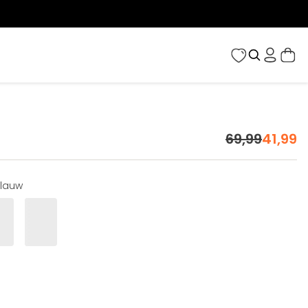
69
,
99
41
,
99
lauw