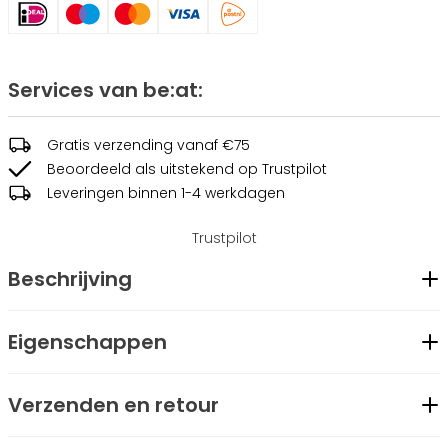
Services van be:at:
Gratis verzending vanaf €75
Beoordeeld als uitstekend op Trustpilot
Leveringen binnen 1-4 werkdagen
Trustpilot
Beschrijving
De oversized Fabien Hoodie van Be:at is voorzien van een
Eigenschappen
groot graffiti logo op de capuchon, die gevoerd is voor een
Geslacht
Unisex
luxe en stevige uitstraling. Op de borst aan de voorkant
Verzenden en retour
Merk
be:at
bevindt zich een geborduurd logo met de tekst “Stronger
Modelcode
BT2341003-72