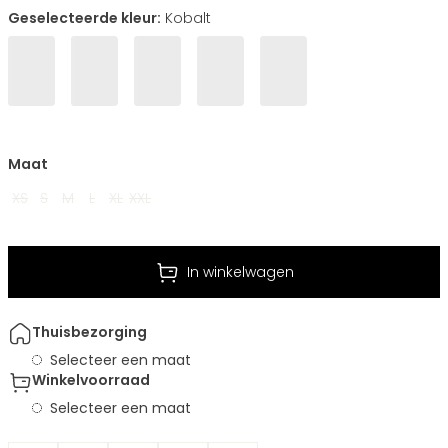
Geselecteerde kleur:
Kobalt
Maat
XS
S
M
L
XL
XXL
In winkelwagen
Thuisbezorging
Selecteer een maat
Winkelvoorraad
Selecteer een maat