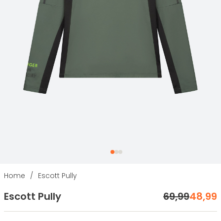
Home
/
Escott Pully
Escott Pully
69
,
99
48
,
99