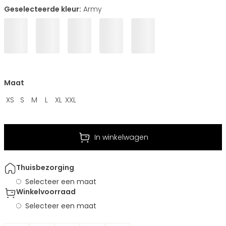
Geselecteerde kleur:
Army
Maat
XS
S
M
L
XL
XXL
In winkelwagen
Thuisbezorging
Selecteer een maat
Winkelvoorraad
Selecteer een maat