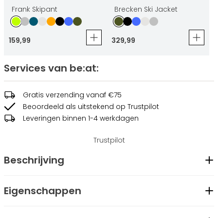
Frank Skipant
Brecken Ski Jacket
159
,
99
329
,
99
Services van be:at:
Gratis verzending vanaf €75
Beoordeeld als uitstekend op Trustpilot
Leveringen binnen 1-4 werkdagen
Trustpilot
Beschrijving
De heren skipully "Escott" is gemaakt van microfleece met
Eigenschappen
een fleece binnenkant en behandeld met Polygiene om
onaangename geuren te voorkomen. Deze pully heeft
Geslacht
Heren