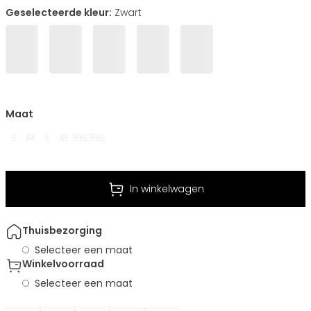
Geselecteerde kleur:
Zwart
Maat
S
M
L
XL
XXL
3XL
In winkelwagen
Thuisbezorging
Selecteer een maat
Winkelvoorraad
Selecteer een maat