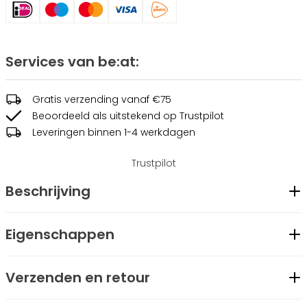
Services van be:at:
Gratis verzending vanaf €75
Beoordeeld als uitstekend op Trustpilot
Leveringen binnen 1-4 werkdagen
Trustpilot
Beschrijving
De "Erik" is een stijlvolle heren skipully, met een ski-print op
Eigenschappen
de voorzijde. Gemaakt van sneldrogend polyester en
Geslacht
Heren
voorzien van een zachte fleecevoering voor extra comfort
Verzenden en retour
Materiaal
Polyester, Elastaan
en warmte, is deze pully ideaal voor koude dagen op de
Merk
be:at