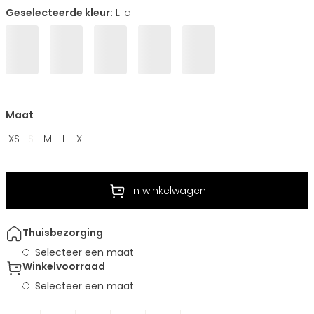
Geselecteerde kleur:
Lila
Maat
XS
S
M
L
XL
In winkelwagen
Thuisbezorging
Selecteer een maat
Winkelvoorraad
Selecteer een maat