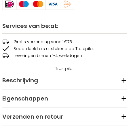
Services van be:at:
Gratis verzending vanaf €75
Beoordeeld als uitstekend op Trustpilot
Leveringen binnen 1-4 werkdagen
Trustpilot
Beschrijving
Deze one shoulder bikini heeft in het topje uitneembare
Eigenschappen
voorgevormde cups. Het topje en broekje bevatten een
Geslacht
Dames
zwarte elastieken logo band. Het broekje heeft een Brazilian
Verzenden en retour
Merk
be:at
fit en aan de achterkant zit een goud logo plaatje.
Modelcode
51130-1634