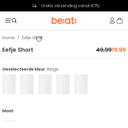
Gratis verzending vanaf €75,-
Home
/
Eefje Short
Eefje Short
49
,
99
19
,
99
Geselecteerde kleur:
Beige
Maat
M/L
XS/S