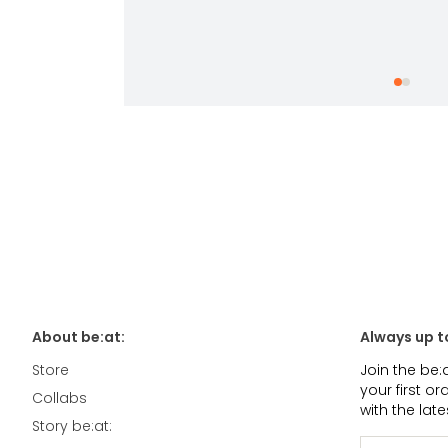
About be:at:
Always up t
Store
Join the be:
your first o
Collabs
with the lat
Story be:at: