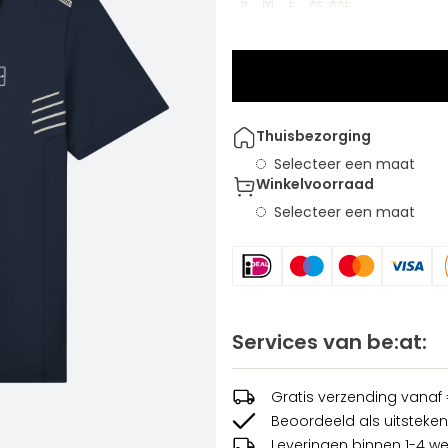
S
M
L
XL
XXL
Thuisbezorging
Selecteer een maat
Winkelvoorraad
Selecteer een maat
Services van be:at:
Gratis verzending vanaf
Beoordeeld als uitsteken
Leveringen binnen 1-4 w