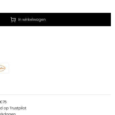
In winkelwagen
 €75
d op Trustpilot
erkdagen