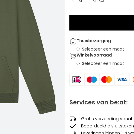
S
M
L
XL
XXL
Thuisbezorging
Selecteer een maat
Winkelvoorraad
Selecteer een maat
Services van be:at:
Gratis verzending vanaf
Beoordeeld als uitsteken
Leveringen binnen 1-4 w