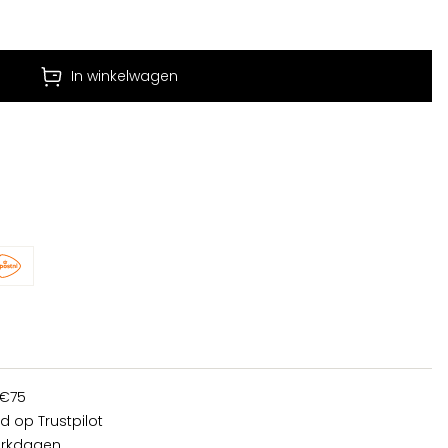
In winkelwagen
 €75
d op Trustpilot
erkdagen