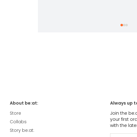
About be:at:
Always up t
Store
Join the be:
your first o
Collabs
with the lat
Story be:at: