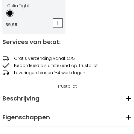
Celia Tight
69
,
99
Services van be:at:
Gratis verzending vanaf €75
Beoordeeld als uitstekend op Trustpilot
Leveringen binnen 1-4 werkdagen
Trustpilot
Beschrijving
De Crystel Sport Bra biedt extra comfort dankzij de
Eigenschappen
afneembare pads, die je eenvoudig in een opening aan de
Geslacht
Dames
zijkant plaatst. De opvallende grote logo-print op de rug