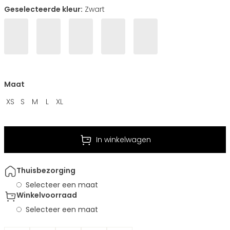
Geselecteerde kleur:
Zwart
Maat
XS
S
M
L
XL
In winkelwagen
Thuisbezorging
Selecteer een maat
Winkelvoorraad
Selecteer een maat