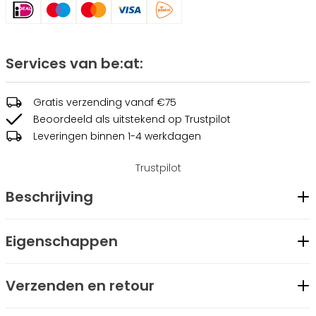
Services van be:at:
Gratis verzending vanaf €75
Beoordeeld als uitstekend op Trustpilot
Leveringen binnen 1-4 werkdagen
Trustpilot
Beschrijving
De Clio cap, is een cap van Be:at gemaakt van polyester.
Eigenschappen
De cap heeft een klittenbandsluiting aan de achterzijde en
een klein geborduurd logo aan de zijkant, zodat je het
Geslacht
Unisex
Verzenden en retour
eenvoudig kunt combineren.
Merk
be:at
Modelcode
BT2543007-81
Kenmerken