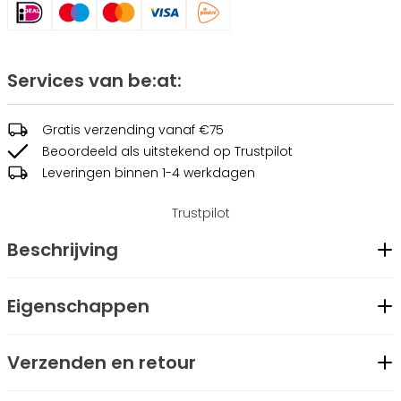
Services van be:at:
Gratis verzending vanaf €75
Beoordeeld als uitstekend op Trustpilot
Leveringen binnen 1-4 werkdagen
Trustpilot
Beschrijving
De Clio cap, verkrijgbaar in de kleuren olive, black en silver, is
Eigenschappen
een cap van Be:at gemaakt van polyester. De cap heeft
Geslacht
Unisex
een klittenbandsluiting aan de achterzijde en een klein
Verzenden en retour
Merk
be:at
geborduurd logo aan de zijkant, zodat je het eenvoudig kunt
Modelcode
BT2543003-90