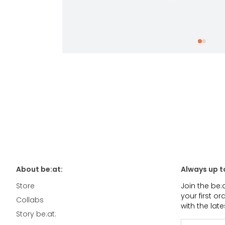
About be:at:
Always up t
Store
Join the be:
your first o
Collabs
with the lat
Story be:at: