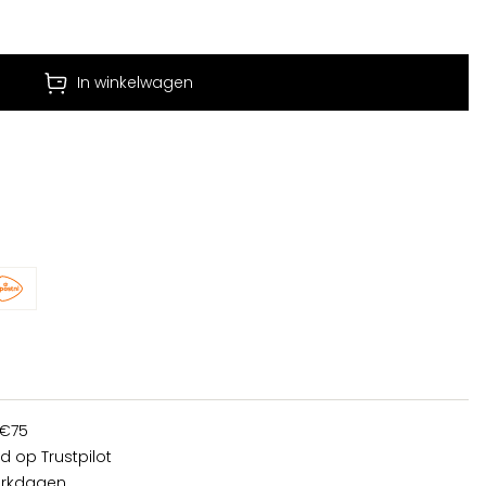
In winkelwagen
 €75
d op Trustpilot
erkdagen