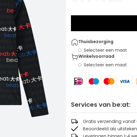
XS
S
M
L
XL
XXL
3XL
Thuisbezorging
Selecteer een maat
Winkelvoorraad
Selecteer een maat
Services van be:at:
Gratis verzending vanaf
Beoordeeld als uitsteken
Leveringen binnen 1-4 w