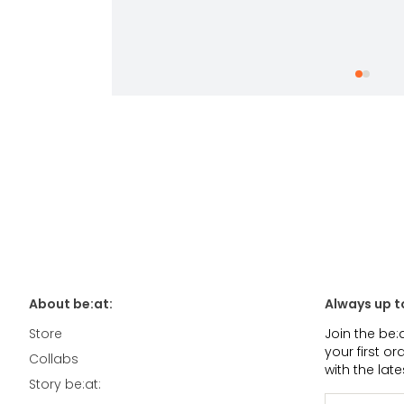
About be:at:
Always up t
Store
Join the be:
your first o
Collabs
with the lat
Story be:at: