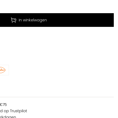
In winkelwagen
 €75
d op Trustpilot
erkdagen