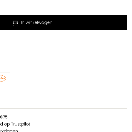
In winkelwagen
 €75
d op Trustpilot
erkdagen