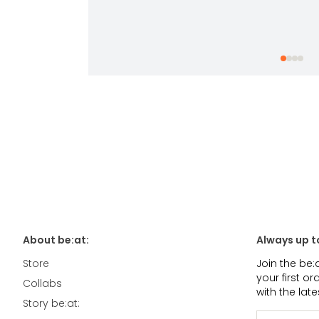
About be:at:
Always up t
Store
Join the be:
your first o
Collabs
with the lat
Story be:at: