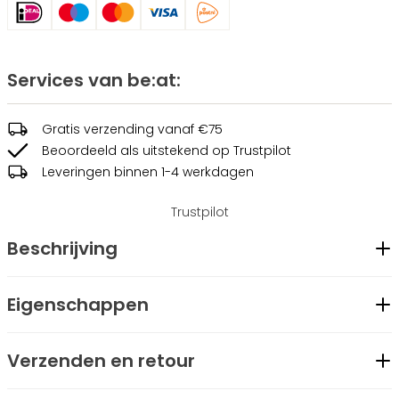
Services van be:at:
Gratis verzending vanaf €75
Beoordeeld als uitstekend op Trustpilot
Leveringen binnen 1-4 werkdagen
Trustpilot
Beschrijving
De herenjas Barrett is gemaakt van waterdicht en ademend
Eigenschappen
polyester met een hoge dichtheid, wat zorgt voor optimale
Geslacht
Heren
bescherming. De extra zachte vulling maakt deze jas
Verzenden en retour
Merk
be:at
bijzonder comfortabel om te dragen. De Barrett jas is
Modelcode
BARRETT-B001