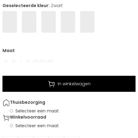
Geselecteerde kleur:
Zwart
Maat
S
M
L
XL
XXL
3XL
4XL
In winkelwagen
Thuisbezorging
Selecteer een maat
Winkelvoorraad
Selecteer een maat