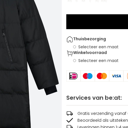
XS
S
M
L
XL
XXL
Thuisbezorging
Selecteer een maat
Winkelvoorraad
Selecteer een maat
Services van be:at:
Gratis verzending vanaf
Beoordeeld als uitsteken
Leveringen binnen 1-4 w