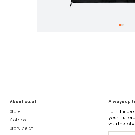
About be:at:
Always up t
Store
Join the be:
your first o
Collabs
with the lat
Story be:at: