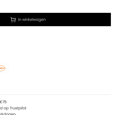
In winkelwagen
 €75
d op Trustpilot
erkdagen