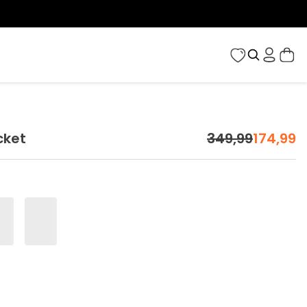
cket
349
,
99
174
,
99