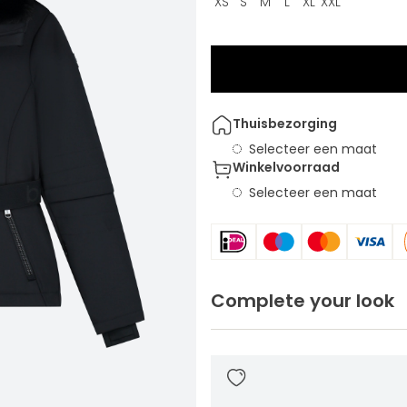
XS
S
M
L
XL
XXL
Thuisbezorging
Selecteer een maat
Winkelvoorraad
Selecteer een maat
Complete your look