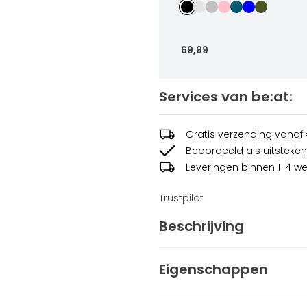
69
,
99
Services van be:at:
Candie Pully
69
,
99
Sizes
Gratis verzending vanaf
Beoordeeld als uitsteken
In winkelwag
Leveringen binnen 1-4 w
Trustpilot
Beschrijving
De dames skijas Ambrose is 
Eigenschappen
afwerking en is gevoerd voor
en een ademend vermogen van
Geslacht
Dame