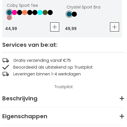
Coby Sport Tee
Crystel Sport Bra
44
,
99
49
,
99
Services van be:at:
Gratis verzending vanaf €75
Beoordeeld als uitstekend op Trustpilot
Leveringen binnen 1-4 werkdagen
Trustpilot
Beschrijving
De Corina Tight is een comfortabele en stijlvolle legging,
Eigenschappen
ideaal voor zowel je workouts als dagelijkse activiteiten. De
Geslacht
Dames