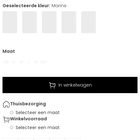
Geselecteerde kleur:
Marine
Maat
XS
S
M
L
XL
XXL
In winkelwagen
Thuisbezorging
Selecteer een maat
Winkelvoorraad
Selecteer een maat